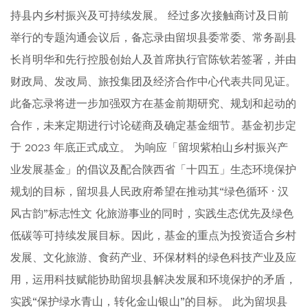
持县内乡村振兴及可持续发展。 经过多次接触商讨及日前
举行的专题沟通会议后，备忘录由留坝县委常委、常务副县
长肖明华和先行控股创始人及首席执行官陈钦若签署，并由
财政局、发改局、旅投集团及经济合作中心代表共同见证。
此备忘录将进一步加强双方在基金前期研究、规划和起动的
合作，未来定期进行讨论磋商及确定基金细节。基金初步定
于 2023 年底正式成立。 为响应「留坝紫柏山乡村振兴产
业发展基金」的倡议及配合陕西省「十四五」生态环境保护
规划的目标，留坝县人民政府希望在推动其“绿色循环 · 汉
风古韵”标志性文 化旅游事业的同时，实践生态优先及绿色
低碳等可持续发展目标。因此，基金的重点为投资适合乡村
发展、文化旅游、食药产业、环保材料的绿色科技产业及应
用，运用科技赋能协助留坝县解决发展和环境保护的矛盾，
实践“保护绿水青山，转化金山银山”的目标。 此为留坝县