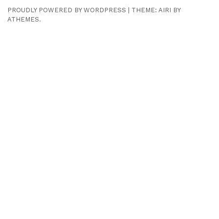
PROUDLY POWERED BY WORDPRESS
|
THEME:
AIRI
BY
ATHEMES.