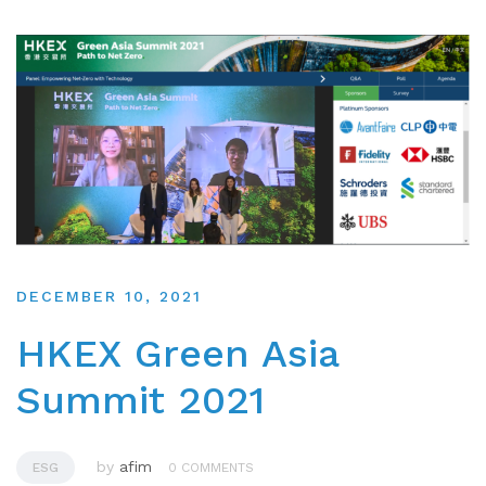
DECEMBER 10, 2021
HKEX Green Asia
Summit 2021
by
afim
ESG
0 COMMENTS