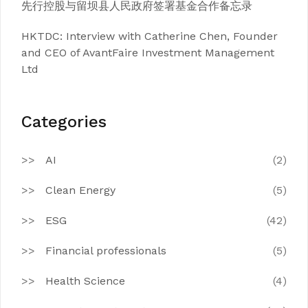
先行控股与留坝县人民政府签署基金合作备忘录
HKTDC: Interview with Catherine Chen, Founder
and CEO of AvantFaire Investment Management
Ltd
Categories
AI
(2)
Clean Energy
(5)
ESG
(42)
Financial professionals
(5)
Health Science
(4)