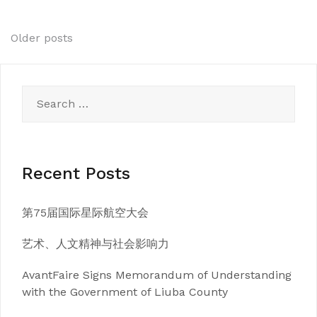
Posts
Older posts
navigation
Search
for:
Recent Posts
第75届国际星际航空大会
艺术、人文精神与社会影响力
AvantFaire Signs Memorandum of Understanding
with the Government of Liuba County