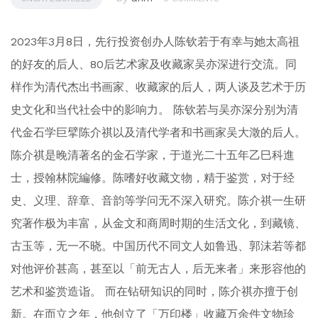
2023年3月8日，先行投资创办人陈钦若于有幸与她太高祖
的好友的后人、80后艺术家及收藏家吴亦深进行交流。同
样作为清代杰出书画家、收藏家的后人，两人谈及艺术于历
史文化和当代社会中的影响力。 陈钦若与吴亦深分别为清
代金石学巨擘陈介祺以及清代学者和书画家吴大澂的后人。
陈介祺是晚清著名的金石学家，于道光二十五年乙巳科進
士，授翰林院編修。陈嗜好收藏文物，精于鉴赏，对于经
史、义理、辞章、音韵等学问无不深入研究。陈介祺一生研
究著作极为丰富，从金文和商周时期的生活文化，到藏镜、
古玉等，无一不晓。中国历代不同文人如鲁迅、郭沫若等都
对他评价甚高，甚至以「前无古人，后无来者」来形容他的
艺术和鉴赏造诣。 而在钻研知识的同时，陈介祺亦擅于创
新。在而立之年，他创立了「万印楼」收藏万余件文物珍