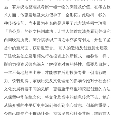
品，有系统地整理及考察一器一物的渊源及价值。在考古技
术方面，他更发展及大力倡导了「全形拓」此独树一帜的一
种传拓技艺。当中最为有名的是运用了此方法将稀世珍宝
「毛公鼎」的铭文拓制成功，让世人能首次清楚看到并研究
西周晚期历史。陈介祺学识广博之余亦多有创见，开创了鉴
赏中的新局面，获后世赞誉。 前人的造诣及创新意念启发
了陈钦若创立及引领先行在投资上的新模式：如鉴赏一样，
影响力投资必须先深入了解投资对象的特性、需要及目标，
一丝不苟地刻画出来，才能够在后期投资专业上创造影响
力。钦若觉得，家族历史及文化理念的影响令她对于社会和
文化发展有着不同的见解，更着重于尊重和挖掘创新的方法
来保留中华传统文化，将文化及当中的信息传承下去。她亦
从陈介祺的生平历史中深刻领会到专心致志、创新的重要，
令自己能专注于推动社会可持续发展和社会共融，跟随前人