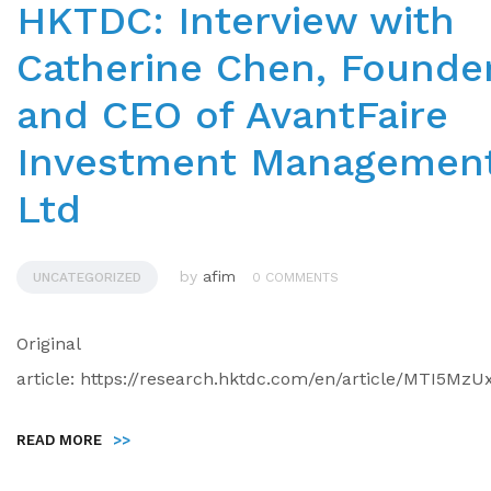
HKTDC: Interview with
Catherine Chen, Founde
and CEO of AvantFaire
Investment Managemen
Ltd
by
afim
UNCATEGORIZED
0 COMMENTS
Original
article: https://research.hktdc.com/en/article/MTI5M
READ MORE
>>