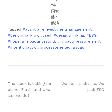
“中
国实
践”
路演
Tagged
#avantfaireinvestmentmanagement
,
#benchmarkfoy
,
#cseif
,
#designthinking
,
#ESG
,
#hope
,
#impactinvesting
,
#impactmeasurement
,
#intentionality
,
#processoriented
,
#sdgs
文
The clock is ticking for
We don’t pick side, We
planet Earth, and what
pick ESG
章
can we do?
导